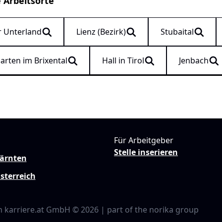
e Arbeitsorte
r Unterland
Lienz (Bezirk)
Stubaital
arten im Brixental
Hall in Tirol
Jenbach
Für Arbeitgeber
Stelle inserieren
Kärnten
sterreich
n karriere.at GmbH © 2026 | part of the norika group