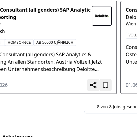
 Consultant (all genders) SAP Analytic
Cons
porting
Delo
Wien
e
ich
VOLL
IT
HOMEOFFICE
AB 56000 € JÄHRLICH
Cons
Consultant (all genders) SAP Analytics &
Öste
ng An allen Standorten, Austria Vollzeit Jetzt
Unte
en Unternehmensbeschreibung Deloitte
der 
ich ist der führende...
2026
01.0
8 von 8 Jobs geseh