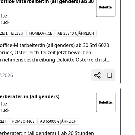
office-Mitarbeiter:in (all genders) ab 30
itte
bruck
ZEIT, TEILZEIT
HOMEOFFICE
AB 35840 € JÄHRLICH
ffice-Mitarbeiter:in (all genders) ab 30 Std 6020
bruck, Österreich Teilzeit Jetzt bewerben
rnehmensbeschreibung Deloitte Österreich ist
führende Anbieter...
7.2026
erberater:in (all genders)
itte
bruck
ZEIT
HOMEOFFICE
AB 65000 € JÄHRLICH
erberater:in (all genders) | ab 20 Stunden