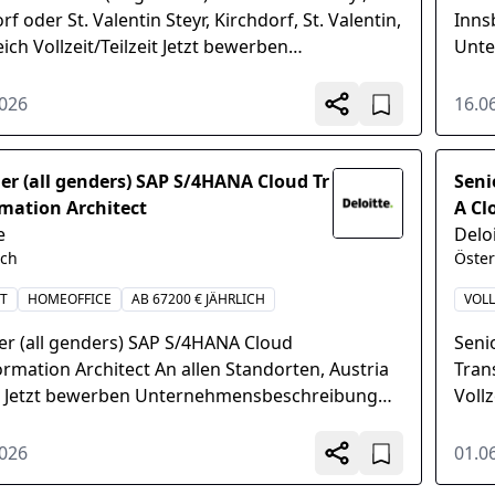
rf oder St. Valentin Steyr, Kirchdorf, St. Valentin,
Inns
ich Vollzeit/Teilzeit Jetzt bewerben
Unte
ehmensbeschreibung...
der 
2026
16.0
r (all genders) SAP S/4HANA Cloud Tr
Seni
mation Architect
A Cl
e
Delo
ich
Öster
IT
HOMEOFFICE
AB 67200 € JÄHRLICH
VOLL
r (all genders) SAP S/4HANA Cloud
Seni
rmation Architect An allen Standorten, Austria
Tran
it Jetzt bewerben Unternehmensbeschreibung
Voll
e Österreich ist der führende...
Deloi
2026
01.0