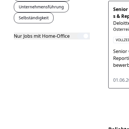
Unternehmensführung
Senior
s & Re
Selbständigkeit
Deloitt
Österre
Nur Jobs mit Home-Office
VOLLZE
Senior 
Reporti
bewerb
Österre
01.06.