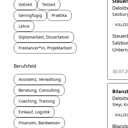
Steuer
Vollzeit
Teilzeit
Deloitt
Salzbur
Geringfügig
Praktika
VOLLZE
Lehre
Steuerb
Diplomarbeit, Dissertation
Salzbur
Freelancer*in, Projektarbeit
Untern
der füh
Berufsfeld
30.07.
Assistenz, Verwaltung
Beratung, Consulting
Bilanz
Deloitt
Coaching, Training
Steyr, K
Einkauf, Logistik
VOLLZEI
Finanzen, Bankwesen
Bilanzb