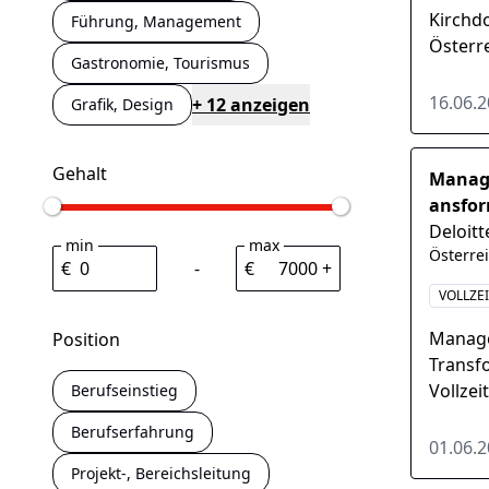
Kirchdo
Führung, Management
Österre
Gastronomie, Tourismus
Untern
16.06.
+ 12 anzeigen
Grafik, Design
Gehalt
Manage
ansfor
Deloitt
min
max
Österre
€
-
€
+
VOLLZE
Manage
Position
Transfo
Vollze
Berufseinstieg
Deloitt
Berufserfahrung
01.06.
Projekt-, Bereichsleitung