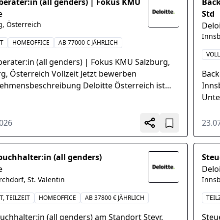
berater:in (all genders) | Fokus KMU
Back
e
Std
g, Österreich
Delo
Inns
IT
HOMEOFFICE
AB 77000 € JÄHRLICH
VOLL
erater:in (all genders) | Fokus KMU Salzburg,
g, Österreich Vollzeit Jetzt bewerben
Backo
ehmensbeschreibung Deloitte Österreich ist
Inns
rende Anbieter...
Unte
der 
2026
23.0
buchhalter:in (all genders)
Steu
e
Delo
irchdorf, St. Valentin
Inns
T, TEILZEIT
HOMEOFFICE
AB 37800 € JÄHRLICH
TEIL
uchhalter:in (all genders) am Standort Steyr,
Steu