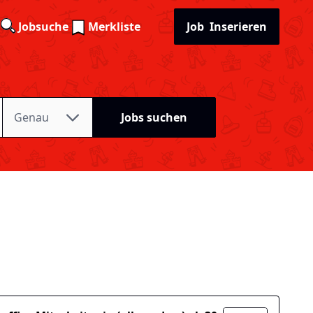
Jobsuche
Merkliste
Job
Inserieren
Genau
Jobs suchen