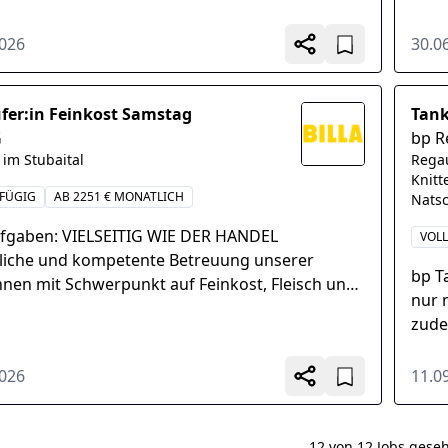
 gerne jeden Tag etwas Neues...
Sort
Ware
2026
30.0
fer:in Feinkost Samstag
Tank
G
bp R
 im Stubaital
Regau
Knitt
FÜGIG
AB 2251 € MONATLICH
Nats
ufgaben: VIELSEITIG WIE DER HANDEL
VOLL
liche und kompetente Betreuung unserer
bp T
nnen mit Schwerpunkt auf Feinkost, Fleisch und
nur 
op, Führen von Beratungs- und
zude
fsgesprächen, Ansprechende...
Tanks
2026
11.0
12 von 12 Jobs gese