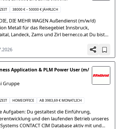
ZEIT
38000 € – 50000 € JÄHRLICH
DIE, DIE MEHR WAGEN Außendienst (m/w/d)
sion Metall für das Reisegebiet Innsbruck,
aital, Landeck, Zams und Zirl berner.co.at Du bist
i im Bau-Handwerk...
7.2026
ness Application & PLM Power User (m/
i Gruppe
ZEIT
HOMEOFFICE
AB 3983,69 € MONATLICH
e Aufgaben: Du gestaltest die Einführung,
erentwicklung und den laufenden Betrieb unseres
Systems CONTACT CIM Database aktiv mit und