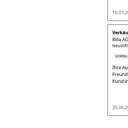
erlebst
10.07.
Verkäu
Billa A
Neustift
GERING
Ihre A
Freund
Kund:i
Backsh
Verkau
25.06.