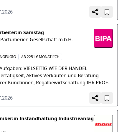
st die Rolle des PLM Power Users wahr. Du
etzt Fachbereiche...
7.2026
rbeiter:in Samstag
 Parfumerien Gesellschaft m.b.H.
INGFÜGIG
AB 2251 € MONATLICH
 Aufgaben: VIELSEITIG WIE DER HANDEL
iertätigkeit, Aktives Verkaufen und Beratung
rer Kund:innen, Regalbewirtschaftung IHR PROFIL
K WIE UNSERE MARKEN Erfahrung an der Kassa
orteil, Begeisterung...
7.2026
niker:in Instandhaltung Industrieanlag