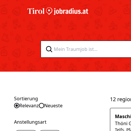
Sortierung
12 regio
Sortieren nach
Relevanz
Neueste
Maschi
Anstellungsart
Thöni 
Telfs, P