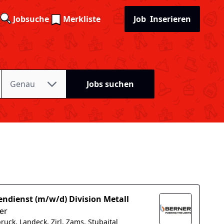
Jobsuche
Merkliste
Job
Inserieren
Genau
Jobs suchen
ndienst (m/w/d) Division Metall
er
ruck, Landeck, Zirl, Zams, Stubaital