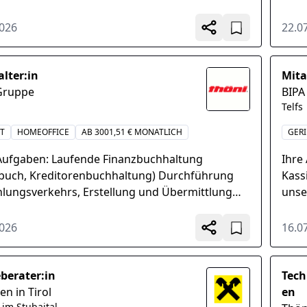
schicht (Frühschicht...
nimm
vern
2026
22.0
lter:in
Mita
Gruppe
BIPA
Telfs
IT
HOMEOFFICE
AB 3001,51 € MONATLICH
GER
Aufgaben: Laufende Finanzbuchhaltung
Ihre
buch, Kreditorenbuchhaltung) Durchführung
Kass
hlungsverkehrs, Erstellung und Übermittlung
unse
ischer Meldungen (ZM, statistische Meldungen,
STAR
Kontenabstimmung...
von V
2026
16.0
eberater:in
Tech
en in Tirol
en
 im Stubaital