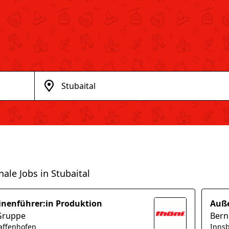
nale Jobs in Stubaital
nenführer:in Produktion
Auße
Gruppe
Bern
faffenhofen
Innsb