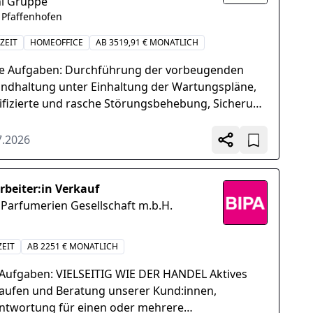
i Gruppe
, Pfaffenhofen
ZEIT
HOMEOFFICE
AB 3519,91 € MONATLICH
e Aufgaben: Durchführung der vorbeugenden
andhaltung unter Einhaltung der Wartungspläne,
ifizierte und rasche Störungsbehebung, Sicherung
Anlagen nach einer Störung, Vollständige und
nd...
7.2026
rbeiter:in Verkauf
 Parfumerien Gesellschaft m.b.H.
ZEIT
AB 2251 € MONATLICH
 Aufgaben: VIELSEITIG WIE DER HANDEL Aktives
aufen und Beratung unserer Kund:innen,
ntwortung für einen oder mehrere