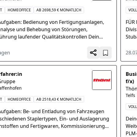
IT
HOMEOFFICE
AB 2698,59 € MONATLICH
VOLL
Aufgaben: Bedienung von Fertigungsanlagen,
FÜR 
analyse und Behebung von Störungen,
Divi
ührung laufender Qualitätskontrollen Dein
Stub
 idealerweise abgeschlossene technische
Prof
dung: Maschinenbautechnik...
Tagen
28.0
rfahrer:in
Busi
Gruppe
f/x)
faffenhofen
Thön
Telfs
IT
HOMEOFFICE
AB 2518,43 € MONATLICH
VOLL
Aufgaben: Be- und Entladung von Fahrzeugen
rschiedenen Staplertypen, Ein- und Auslagerung
Dein
hstoffen und Fertigwaren, Kommissionierung
Weit
sgangslieferungen, Arbeiten in der
PLM-