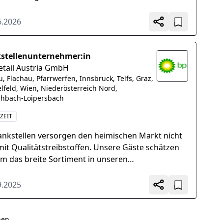
imentsbereiche, Kassiertätigkeit,
npräsentation und Regalbewirtschaftung...
6.2026
stellenunternehmer:in
etail Austria GmbH
, Flachau, Pfarrwerfen, Innsbruck, Telfs, Graz,
elfeld, Wien, Niederösterreich Nord,
chbach-Loipersbach
ZEIT
ankstellen versorgen den heimischen Markt nicht
mit Qualitätstreibstoffen. Unsere Gäste schätzen
m das breite Sortiment in unseren
tellenshops, Wild...
9.2025
hen