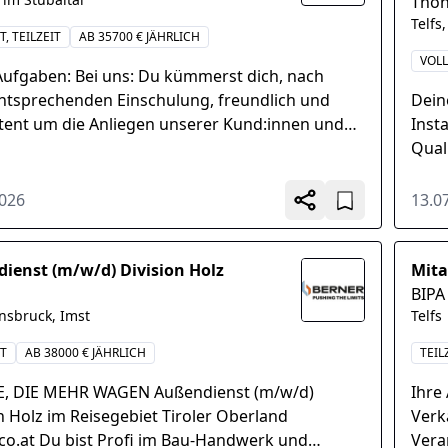
Thön
Telfs
T, TEILZEIT
AB 35700 € JÄHRLICH
VOLL
Aufgaben: Bei uns: Du kümmerst dich, nach
entsprechenden Einschulung, freundlich und
Dein
ent um die Anliegen unserer Kund:innen und
Inst
t das Schaltergeschäft selbständig ab, Du
Qual
rtest...
der 
laufe
2026
13.0
ienst (m/w/d) Division Holz
Mita
BIPA
nnsbruck, Imst
Telfs
IT
AB 38000 € JÄHRLICH
TEIL
E, DIE MEHR WAGEN Außendienst (m/w/d)
Ihre
n Holz im Reisegebiet Tiroler Oberland
Verk
.co.at Du bist Profi im Bau-Handwerk und
Vera