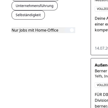
Unternehmensführung
VOLLZEI
Selbständigkeit
Deine 
einer 
kompet
Nur Jobs mit Home-Office
wickels
beantwo
14.07.
Außend
Berner
Telfs, I
VOLLZE
FÜR DI
Divisio
berner