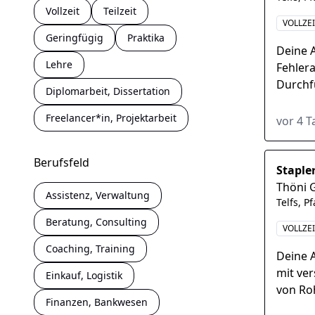
Vollzeit
Teilzeit
VOLLZE
Geringfügig
Praktika
Deine 
Lehre
Fehler
Durchf
Diplomarbeit, Dissertation
Profil,
Ausbil
Freelancer*in, Projektarbeit
vor 4 
Berufsfeld
Staple
Thöni 
Assistenz, Verwaltung
Telfs, P
Beratung, Consulting
VOLLZE
Coaching, Training
Deine 
mit ve
Einkauf, Logistik
von Ro
Finanzen, Bankwesen
von Au