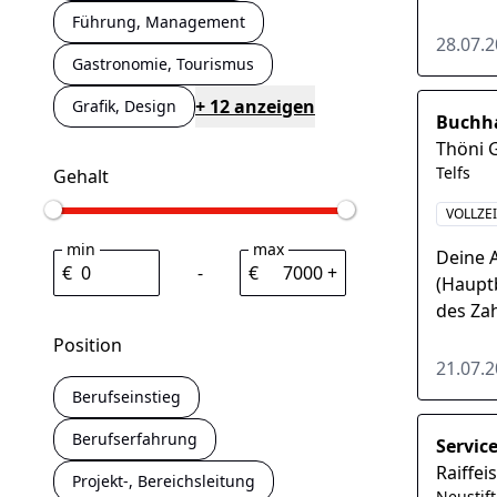
Wechsel
Führung, Management
28.07.
Gastronomie, Tourismus
+ 12 anzeigen
Grafik, Design
Buchha
Thöni 
Telfs
Gehalt
VOLLZE
min
max
Deine 
€
-
€
+
(Haupt
des Za
period
Position
etc.) 
21.07.
Berufseinstieg
Berufserfahrung
Servic
Raiffeis
Projekt-, Bereichsleitung
Neustift