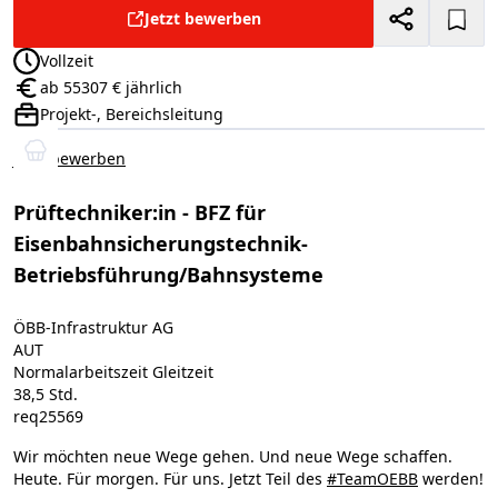
Jetzt bewerben
Vollzeit
Anstellungsart:
ab 55307 € jährlich
Gehalt:
Projekt-, Bereichsleitung
Positionsebene:
Jetzt bewerben
Prüftechniker:in - BFZ für
Eisenbahnsicherungstechnik-
Betriebsführung/Bahnsysteme
ÖBB-Infrastruktur AG
AUT
Normalarbeitszeit Gleitzeit
38,5 Std.
req25569
Wir möchten neue Wege gehen. Und neue Wege schaffen.
Heute. Für morgen. Für uns. Jetzt Teil des
#TeamOEBB
werden!