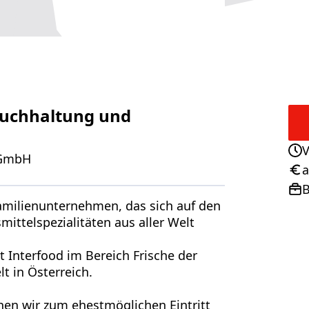
Buchhaltung und
V
 GmbH
Ans
a
Geh
B
Pos
amilienunternehmen, das sich auf den
mittelspezialitäten aus aller Welt
 Interfood im Bereich Frische der
t in Österreich.
en wir zum ehestmöglichen Eintritt